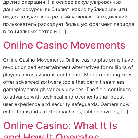
другие операции. На основе аккумулированных
данных ресурсы выбирают, какие публикации или
видео получит конкретный человек. Сегодняшний
пользователь расходует большую фрагмент периода
в социальных сетях и […]
Online Casino Movements
Online Casino Movements Online casino platforms have
revolutionized entertainment alternatives for millions of
players across various continents. Modern betting sites
offer advanced software tools that permit seamless
gameplay through various devices. The field continues
to advance with technical improvements that boost
user experience and security safeguards. Gamers now
enter thousands of slot machines, table activities, […]
Online Casino: What It Is
and How It Operates