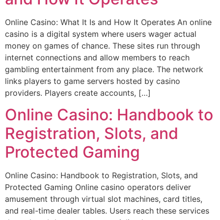
Online Casino: What It Is and How It Operates An online
casino is a digital system where users wager actual
money on games of chance. These sites run through
internet connections and allow members to reach
gambling entertainment from any place. The network
links players to game servers hosted by casino
providers. Players create accounts, […]
Online Casino: Handbook to
Registration, Slots, and
Protected Gaming
Online Casino: Handbook to Registration, Slots, and
Protected Gaming Online casino operators deliver
amusement through virtual slot machines, card titles,
and real-time dealer tables. Users reach these services