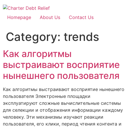
Skip
to
content
Homepage
About Us
Contact Us
Category:
trends
Как алгоритмы
выстраивают восприятие
нынешнего пользователя
Как алгоритмы выстраивают восприятие нынешнего
пользователя Электронные площадки
эксплуатируют сложные вычислительные системы
для селекции и отображения информации каждому
человеку. Эти механизмы изучают реакции
пользователя, его клики, период чтения контента и