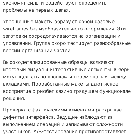
экономят силы и содействуют определить
проблемы на первых шагах.
Упрощённые макеты образуют собой базовые
wireframes без изобразительного оформления. Эти
заготовки сосредотачиваются на организации и
управлении. Группа скоро тестирует разнообразные
версии организации частей.
Высокодетализированные образцы включают
итоговый визуал и интерактивные элементы. Юзеры
могут щёлкать по кнопкам и перемещаться между
вкладками. Проработанные макеты дают ясное
восприятие о риобет казино грядущем функционале
решения.
Проверка с фактическими клиентами раскрывает
дефекты интерфейса. Ведущие наблюдают за
выполнением операций и записывают сложности
участников. A/B-тестирование противопоставляет