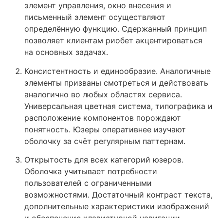
элемент управления, окно внесения и
письменный элемент осуществляют
определённую функцию. Сдержанный принцип
позволяет клиентам риобет акцентироваться
на основных задачах.
Консистентность и единообразие. Аналогичные
элементы призваны смотреться и действовать
аналогично во любых областях сервиса.
Универсальная цветная система, типографика и
расположение компонентов порождают
понятность. Юзеры оперативнее изучают
оболочку за счёт регулярным паттернам.
Открытость для всех категорий юзеров.
Оболочка учитывает потребности
пользователей с ограниченными
возможностями. Достаточный контраст текста,
дополнительные характеристики изображений