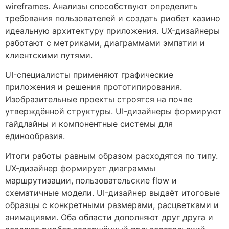
wireframes. Анализы способствуют определить
требования пользователей и создать риобет казино
идеальную архитектуру приложения. UX-дизайнеры
работают с метриками, диаграммами эмпатии и
клиентскими путями.
UI-специалисты применяют графические
приложения и решения прототипирования.
Изобразительные проекты строятся на почве
утверждённой структуры. UI-дизайнеры формируют
гайдлайны и компонентные системы для
единообразия.
Итоги работы равным образом расходятся по типу.
UX-дизайнер формирует диаграммы
маршрутизации, пользовательские flow и
схематичные модели. UI-дизайнер выдаёт итоговые
образцы с конкретными размерами, расцветками и
анимациями. Оба области дополняют друг друга и