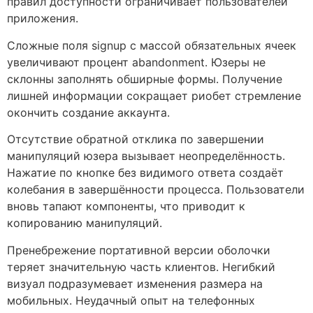
правил доступности ограничивает пользователей
приложения.
Сложные поля signup с массой обязательных ячеек
увеличивают процент abandonment. Юзеры не
склонны заполнять обширные формы. Получение
лишней информации сокращает риобет стремление
окончить создание аккаунта.
Отсутствие обратной отклика по завершении
манипуляций юзера вызывает неопределённость.
Нажатие по кнопке без видимого ответа создаёт
колебания в завершённости процесса. Пользователи
вновь тапают компоненты, что приводит к
копированию манипуляций.
Пренебрежение портативной версии оболочки
теряет значительную часть клиентов. Негибкий
визуал подразумевает изменения размера на
мобильных. Неудачный опыт на телефонных