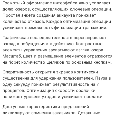
Грамотный оформление интерфейса явно усиливает
долю юзеров, осуществляющих ключевые операции.
Простая анкета создания аккаунта понижает
количество отказов. Каждое оптимизация операции
усиливает возможность финализации транзакции.
Графическая последовательность перенаправляет
взгляд к побуждениям к действию. Контрастные
элементы управления захватывают взгляд юзера.
Масштаб, цвет и размещение элементов отражаются
на riobet количество щелчков по основным кнопкам.
Оперативность открытия экранов критически
существенна для удержания пользователей. Пауза в
одну секунду понижает результативность на 7
процентов. Оптимизация скорости оболочки
понижает уровень уходов и усиливает продажи.
Доступные характеристики предложений
ликвидируют сомнения заказчиков. Детальные