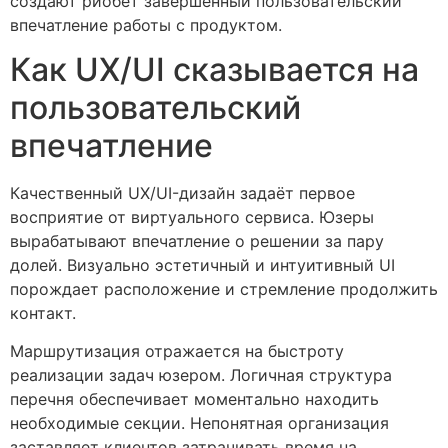
создают риобет завершённый пользовательский
впечатление работы с продуктом.
Как UX/UI сказывается на
пользовательский
впечатление
Качественный UX/UI-дизайн задаёт первое
восприятие от виртуального сервиса. Юзеры
вырабатывают впечатление о решении за пару
долей. Визуально эстетичный и интуитивный UI
порождает расположение и стремление продолжить
контакт.
Маршрутизация отражается на быстроту
реализации задач юзером. Логичная структура
перечня обеспечивает моментально находить
необходимые секции. Непонятная организация
заставляет клиентов затрачивать время на