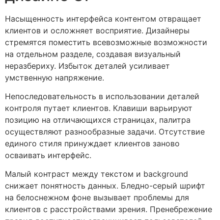
Насыщенность интерфейса контентом отвращает
клиентов и осложняет восприятие. Дизайнеры
стремятся поместить всевозможные возможности
на отдельном разделе, создавая визуальный
неразбериху. Избыток деталей усиливает
умственную напряжение.
Непоследовательность в использовании деталей
контроля путает клиентов. Клавиши варьируют
позицию на отличающихся страницах, палитра
осуществляют разнообразные задачи. Отсутствие
единого стиля принуждает клиентов заново
осваивать интерфейс.
Малый контраст между текстом и background
снижает понятность данных. Бледно-серый шрифт
на белоснежном фоне вызывает проблемы для
клиентов с расстройствами зрения. Пренебрежение