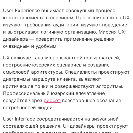
User Experience обнимает совокупный процесс
контакта клиента с сервисом. Профессионалы по UX
изучают требования аудитории, изучают поведение
и выстраивают логичную организацию. Миссия UX-
дизайнера — превратить применение решения
очевидным и удобным.
UX включает анализ релевантной пользователей,
построение юзерских сценариев и создание
смысловой архитектуры. Специалисты проектируют
диаграммы маршрута клиента, выявляют
критические точки и совершенствуют алгоритмы.
Профессиональный юзерский впечатление
создаётся через
риобет
всестороннее осознание
потребностей людей.
User Interface сосредотачивается на визуальной
составляющей решения. UI-дизайнеры проектируют
изобразительные элементы, подбирают цветные