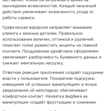
нахождение возможностей. Каждый ненужный
действие увеличивает возможность ухода от
работы сервиса.
Графическая иерархия направляет внимание
клиента к важным деталям. Правильное
использование величин, оттенков и различий
помогает riobet разместить акценты на главной
контенте. Продуманная шрифтовое оформление
увеличивает разборчивость буквенного данных и
снижает ментальную нагрузку.
Ответная реакция приложения создаёт ощущение
власти у пользователя. Показатели подгрузки,
извещения об успешных манипуляциях и ясные
уведомления об неполадках обеспечивают
комфортное контакт. Нехватка фидбека на
манипуляции создаёт фрустрацию и сомнение.