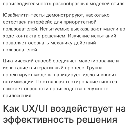
производительность разнообразных моделей стиля.
Юзабилити-тесты демонстрируют, насколько
естествен интерфейс для приоритетной
пользователей. Испытуемые высказывают мысли во
ходе контакта с решением. Изучение испытаний
позволяет осознать механику действий
пользователей.
Циклический способ соединяет макетирование и
испытание в итеративный процесс. Группа
проектирует модель, валидирует идею и вносит
оптимизации. Постоянная тестирование гипотез
снижает опасности производства ненужного
приложения.
Как UX/UI воздействует на
эффективность решения