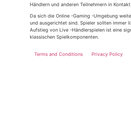
Händlern und anderen Teilnehmern in Kontakt
Da sich die Online -Gaming -Umgebung weitere
und ausgerichtet sind. Spieler sollten immer 
Aufstieg von Live -Händlerspielen ist eine si
klassischen Spielkomponenten.
Terms and Conditions
Privacy Policy