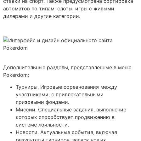
ставки на спорт. Также предусмотрена сортировка
автоматов по типам: слоты, игры с живыми
дилерами и другие категории.
Дополнительные разделы, представленные в меню
Pokerdom:
Турниры. Игровые соревнования между
участниками, с привлекательными
призовыми фондами.
Миссии. Специальные задания, выполнение
которых способствует продвижению в
системе лояльности.
Новости. Актуальные события, включая
результаты турниров, запуск новых