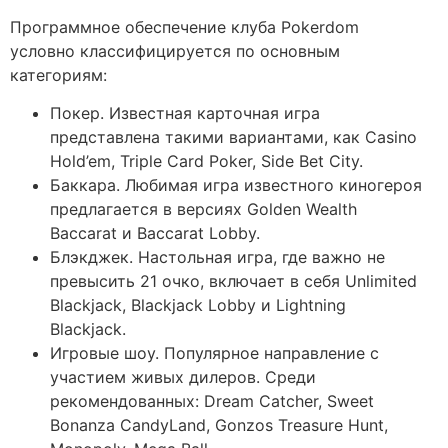
Программное обеспечение клуба Pokerdom
условно классифицируется по основным
категориям:
Покер. Известная карточная игра
представлена такими вариантами, как Casino
Hold’em, Triple Card Poker, Side Bet City.
Баккара. Любимая игра известного киногероя
предлагается в версиях Golden Wealth
Baccarat и Baccarat Lobby.
Блэкджек. Настольная игра, где важно не
превысить 21 очко, включает в себя Unlimited
Blackjack, Blackjack Lobby и Lightning
Blackjack.
Игровые шоу. Популярное направление с
участием живых дилеров. Среди
рекомендованных: Dream Catcher, Sweet
Bonanza CandyLand, Gonzos Treasure Hunt,