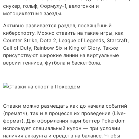
снукер, гольф, Формулу-1, велогонки и
мотоциклетные заезды.
Активно развивается раздел, посвящённый
киберспорту. Можно ставить на такие игры, как
Counter Strike, Dota 2, League of Legends, Starcraft,
Call of Duty, Rainbow Six и King of Glory. Также
присутствуют широкие линии на виртуальные
версии тенниса, футбола и баскетбола.
Ставки можно размещать как до начала событий
(прематч), так и в процессе их проведения (Live-
формат). Для оформления пари беттер Pokerdom
использует специальный купон — при условии
наличия аккаунта и средств на балансе. Чтобы