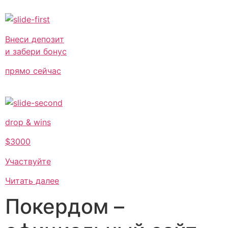
Внеси депозит
и забери бонус
прямо сейчас
drop & wins
$3000
Участвуйте
Читать далее
Покердом –