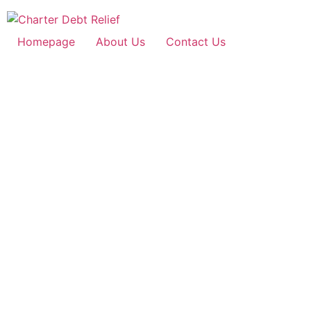
Skip
to
content
Homepage
About Us
Contact Us