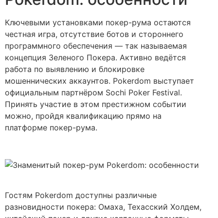
Ключевыми установками покер-рума остаются
честная игра, отсутствие ботов и стороннего
программного обеспечения — так называемая
концепция Зеленого Покера. Активно ведётся
работа по выявлению и блокировке
мошеннических аккаунтов. Pokerdom выступает
официальным партнёром Sochi Poker Festival.
Принять участие в этом престижном событии
можно, пройдя квалификацию прямо на
платформе покер-рума.
Гостям Pokerdom доступны различные
разновидности покера: Омаха, Техасский Холдем,