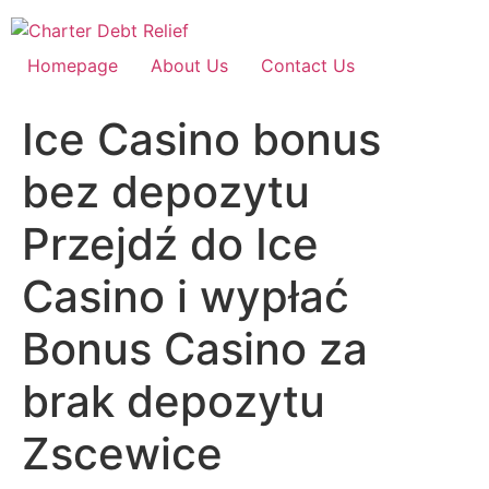
Skip
to
content
Homepage
About Us
Contact Us
Ice Casino bonus
bez depozytu
Przejdź do Ice
Casino i wypłać
Bonus Casino za
brak depozytu
Zscewice