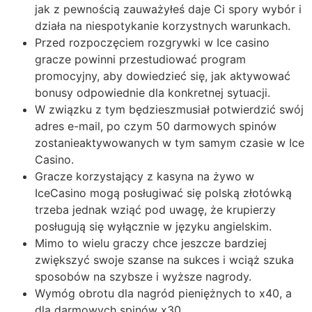
jak z pewnością zauważyłeś daje Ci spory wybór i
działa na niespotykanie korzystnych warunkach.
Przed rozpoczęciem rozgrywki w Ice casino
gracze powinni przestudiować program
promocyjny, aby dowiedzieć się, jak aktywować
bonusy odpowiednie dla konkretnej sytuacji.
W związku z tym będzieszmusiał potwierdzić swój
adres e-mail, po czym 50 darmowych spinów
zostanieaktywowanych w tym samym czasie w Ice
Casino.
Gracze korzystający z kasyna na żywo w
IceCasino mogą posługiwać się polską złotówką
trzeba jednak wziąć pod uwagę, że krupierzy
posługują się wyłącznie w języku angielskim.
Mimo to wielu graczy chce jeszcze bardziej
zwiększyć swoje szanse na sukces i wciąż szuka
sposobów na szybsze i wyższe nagrody.
Wymóg obrotu dla nagród pieniężnych to x40, a
dla darmowych spinów x30.