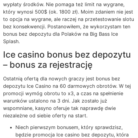
wypłaty środków. Nie pomaga też limit na wygrane,
który wynosi 500$ (ok. 1800 zł). Moim zdaniem nie jest
to opcja na wygrane, ale raczej na przetestowanie slotu
bez konsekwencji. Postanowiłem, że wykorzystam ten
bonus bez depozytu dla Polaków na Big Bass Ice
Splash.
Ice casino bonus bez depozytu
– bonus za rejestrację
Ostatnią ofertą dla nowych graczy jest bonus bez
depozytu Ice Casino na 60 darmowych obrotów. W tej
promocji wymóg obrotu to x3, a czas na spełnienie
warunków ustalono na 3 dni. Jak zostało już
wspomniane, kasyno oferuje tak naprawdę dwie
niezależne od siebie oferty na start.
Niech pierwszym bonusem, który sprawdzisz,
będzie promocja Ice casino bez depozytu, która