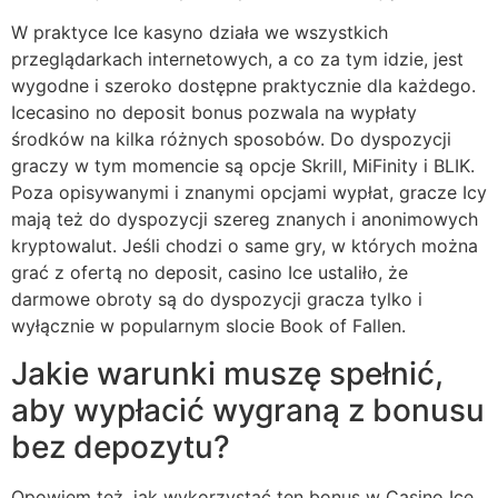
W praktyce Ice kasyno działa we wszystkich
przeglądarkach internetowych, a co za tym idzie, jest
wygodne i szeroko dostępne praktycznie dla każdego.
Icecasino no deposit bonus pozwala na wypłaty
środków na kilka różnych sposobów. Do dyspozycji
graczy w tym momencie są opcje Skrill, MiFinity i BLIK.
Poza opisywanymi i znanymi opcjami wypłat, gracze Icy
mają też do dyspozycji szereg znanych i anonimowych
kryptowalut. Jeśli chodzi o same gry, w których można
grać z ofertą no deposit, casino Ice ustaliło, że
darmowe obroty są do dyspozycji gracza tylko i
wyłącznie w popularnym slocie Book of Fallen.
Jakie warunki muszę spełnić,
aby wypłacić wygraną z bonusu
bez depozytu?
Opowiem też, jak wykorzystać ten bonus w Casino Ice