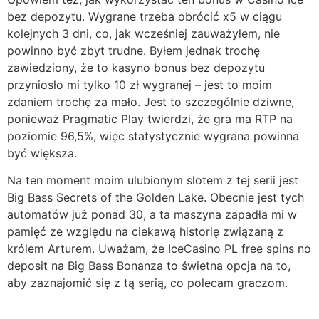
bez depozytu. Wygrane trzeba obrócić x5 w ciągu
kolejnych 3 dni, co, jak wcześniej zauważyłem, nie
powinno być zbyt trudne. Byłem jednak trochę
zawiedziony, że to kasyno bonus bez depozytu
przyniosło mi tylko 10 zł wygranej – jest to moim
zdaniem trochę za mało. Jest to szczególnie dziwne,
ponieważ Pragmatic Play twierdzi, że gra ma RTP na
poziomie 96,5%, więc statystycznie wygrana powinna
być większa.
Na ten moment moim ulubionym slotem z tej serii jest
Big Bass Secrets of the Golden Lake. Obecnie jest tych
automatów już ponad 30, a ta maszyna zapadła mi w
pamięć ze względu na ciekawą historię związaną z
królem Arturem. Uważam, że IceCasino PL free spins no
deposit na Big Bass Bonanza to świetna opcja na to,
aby zaznajomić się z tą serią, co polecam graczom.