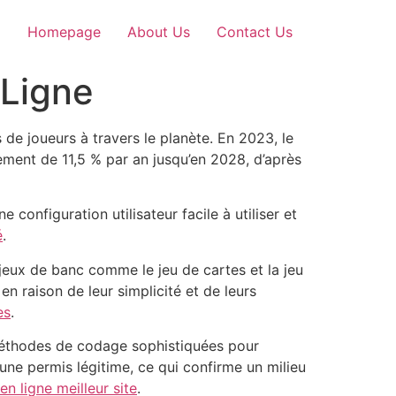
Homepage
About Us
Contact Us
 Ligne
de joueurs à travers le planète. En 2023, le
ement de 11,5 % par an jusqu’en 2028, d’après
configuration utilisateur facile à utiliser et
é
.
jeux de banc comme le jeu de cartes et la jeu
n raison de leur simplicité et de leurs
es
.
 méthodes de codage sophistiquées pour
ne permis légitime, ce qui confirme un milieu
en ligne meilleur site
.