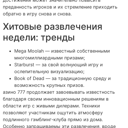
достижений может значительно повысить
преданность игроков и их стремление приходить
обратно в игру снова и снова.
Хитовые развлечения
недели: тренды
Mega Moolah — известный собственными
многомиллиардными призами;
Starburst — за свой волнующий игру и
ослепительную визуализацию;
Book of Dead — за традиционную среду и
возможность крупных призов.
азино 777 продолжает завоевывать известность
благодаря своим инновационным решениям в
области игр с живыми дилерами. Техники
позволяют участникам ощутить атмосферу
подлинного гэмблинг-клуба прямо из дома.
Особенно запрашиваемы эти развлечения, вроде