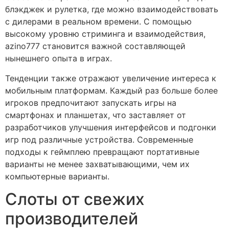
блэкджек и рулетка, где можно взаимодействовать
с дилерами в реальном времени. С помощью
высокому уровню стриминга и взаимодействия,
azino777 становится важной составляющей
нынешнего опыта в играх.
Тенденции также отражают увеличение интереса к
мобильным платформам. Каждый раз больше более
игроков предпочитают запускать игры на
смартфонах и планшетах, что заставляет от
разработчиков улучшения интерфейсов и подгонки
игр под различные устройства. Современные
подходы к геймплею превращают портативные
варианты не менее захватывающими, чем их
компьютерные варианты.
Слоты от свежих
производителей