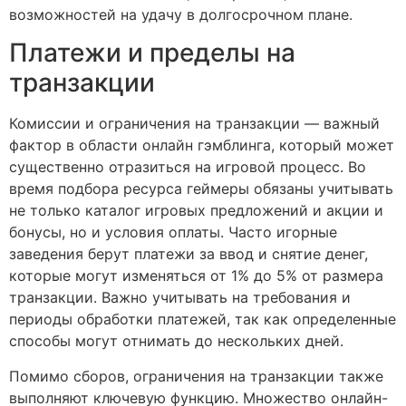
возможностей на удачу в долгосрочном плане.
Платежи и пределы на
транзакции
Комиссии и ограничения на транзакции — важный
фактор в области онлайн гэмблинга, который может
существенно отразиться на игровой процесс. Во
время подбора ресурса геймеры обязаны учитывать
не только каталог игровых предложений и акции и
бонусы, но и условия оплаты. Часто игорные
заведения берут платежи за ввод и снятие денег,
которые могут изменяться от 1% до 5% от размера
транзакции. Важно учитывать на требования и
периоды обработки платежей, так как определенные
способы могут отнимать до нескольких дней.
Помимо сборов, ограничения на транзакции также
выполняют ключевую функцию. Множество онлайн-