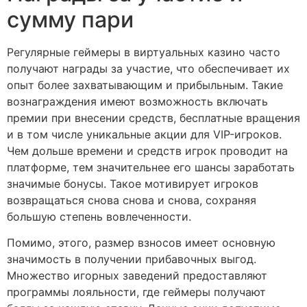
сумму пари
Регулярные геймеры в виртуальных казино часто
получают награды за участие, что обеспечивает их
опыт более захватывающим и прибыльным. Такие
вознаграждения имеют возможность включать
премии при внесении средств, бесплатные вращения
и в том числе уникальные акции для VIP-игроков.
Чем дольше времени и средств игрок проводит на
платформе, тем значительнее его шансы заработать
значимые бонусы. Такое мотивирует игроков
возвращаться снова снова и снова, сохраняя
большую степень вовлеченности.
Помимо, этого, размер взносов имеет основную
значимость в получении прибавочных выгод.
Множество игорных заведений предоставляют
программы лояльности, где геймеры получают