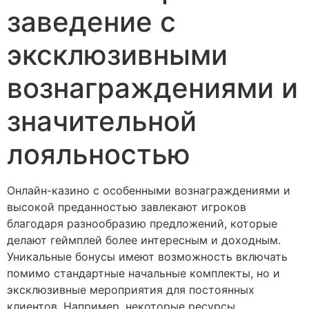
заведение с
эксклюзивными
вознаграждениями и
значительной
лояльностью
Онлайн-казино с особенными вознаграждениями и
высокой преданностью завлекают игроков
благодаря разнообразию предложений, которые
делают геймплей более интересным и доходным.
Уникальные бонусы имеют возможность включать
помимо стандартные начальные комплекты, но и
эксклюзивные мероприятия для постоянных
клиентов. Например, некоторые ресурсы