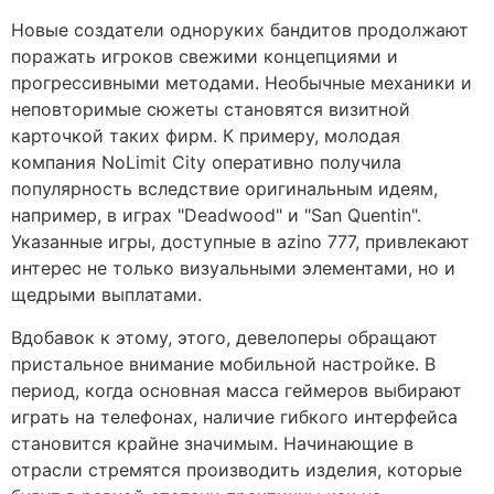
Новые создатели одноруких бандитов продолжают
поражать игроков свежими концепциями и
прогрессивными методами. Необычные механики и
неповторимые сюжеты становятся визитной
карточкой таких фирм. К примеру, молодая
компания NoLimit City оперативно получила
популярность вследствие оригинальным идеям,
например, в играх "Deadwood" и "San Quentin".
Указанные игры, доступные в azino 777, привлекают
интерес не только визуальными элементами, но и
щедрыми выплатами.
Вдобавок к этому, этого, девелоперы обращают
пристальное внимание мобильной настройке. В
период, когда основная масса геймеров выбирают
играть на телефонах, наличие гибкого интерфейса
становится крайне значимым. Начинающие в
отрасли стремятся производить изделия, которые