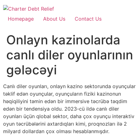
Skip
to
content
Homepage
About Us
Contact Us
Onlayn kazinolarda
canlı diler oyunlarının
gələcəyi
Canlı diler oyunları, onlayn kazino sektorunda oyunçular
təklif edən oyunçular, oyunçuların fiziki kazinonun
həqiqiliyini təmin edən bir immersive təcrübə təqdim
edən bir tendensiya oldu. 2023-cü ildə canlı diler
oyunları üçün qlobal sektor, daha çox oyunçu interaktiv
oyun təcrübələrini axtardıqları kimi, proqnozları ilə 2
milyard dollardan çox olması hesablanmışdır.