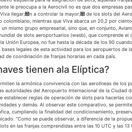
mente le preocupa a la Aerocivil no es que dos empresas p
 Viva llegar;໚n a controlar la mayor;໚ de los slots del Ae
do colombiano, mientras que Viva abarca un 20,2 por ciento.
un mismo grupo empresarial, sino que, en conjunto, Avianca
 mundial de slots aeroportuarios (wasb), que comprende el 
de la Unión Europea, no fue hasta la década de los 90 cuan
s bases legales de esta actividad para los aeropuertos de 
ad de coordinación de franjas horarias en cada país.
aves tienen ala Elíptica?
rmiten la armónica convivencia con las aerolíneas de los 
 las autoridades del Aeropuerto Internacional de la Ciudad
te establecer reglas de operación de slots para hacerlas c
rmidades y demás. Al observar este comparativo, se permite 
áfica, cumpliendo la finalidad del condicionamiento, prese
nicado. “Como se puede observar, a diferencia de la propue
lots en las franjas comprendidas entre las 10 UTC y las 13 U