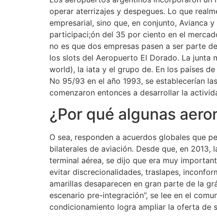
operar aterrizajes y despegues. Lo que real
empresarial, sino que, en conjunto, Avianca y
participaci;ón del 35 por ciento en el merca
no es que dos empresas pasen a ser parte de 
los slots del Aeropuerto El Dorado. La junta
world), la iata y el grupo de. En los países 
No 95/93 en el año 1993, se establecerían la
comenzaron entonces a desarrollar la activid
¿Por qué algunas aeron
O sea, responden a acuerdos globales que pe
bilaterales de aviación. Desde que, en 2013,
terminal aérea, se dijo que era muy importan
evitar discrecionalidades, traslapes, inconfo
amarillas desaparecen en gran parte de la gr
escenario pre-integración”, se lee en el comu
condicionamiento logra ampliar la oferta de s