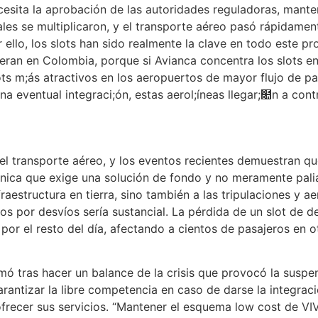
cesita la aprobación de las autoridades reguladoras, mante
ales se multiplicaron, y el transporte aéreo pasó rápidament
 ello, los slots han sido realmente la clave en todo este p
peran en Colombia, porque si Avianca concentra los slots en 
ots m;ás atractivos en los aeropuertos de mayor flujo de p
na eventual integraci;ón, estas aerol;íneas llegar;໚n a cont
 del transporte aéreo, y los eventos recientes demuestran qu
ica que exige una solución de fondo y no meramente paliati
fraestructura en tierra, sino también a las tripulaciones y 
os por desvíos sería sustancial. La pérdida de un slot de 
por el resto del día, afectando a cientos de pasajeros en 
mó tras hacer un balance de la crisis que provocó la suspen
antizar la libre competencia en caso de darse la integraci
 ofrecer sus servicios. “Mantener el esquema low cost de 