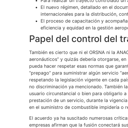
Para realizar un trayecto controlado un 
El nuevo régimen, detallado en el docum
internacionales para la distribución, con
El proceso de capacitación y acompañam
eficiencia y equidad en la gestión aerop
Papel del control del t
También es cierto que ni el ORSNA ni la ANAC
aeronáuticos” y quizás debería otorgarse, en 
pueda hacer respetar esas normas que garantiz
“prepago” para suministrar algún servicio “ae
respetando la legislación vigente en cada paí
no discriminación ya mencionado. También la f
usuario circunstancial o bien para obligarlo a
prestación de un servicio, durante la vigencia
en el suministro de combustible impidería o re
El acuerdo ya ha suscitado numerosas críticas
empresas afirman que la fusión conectará sus