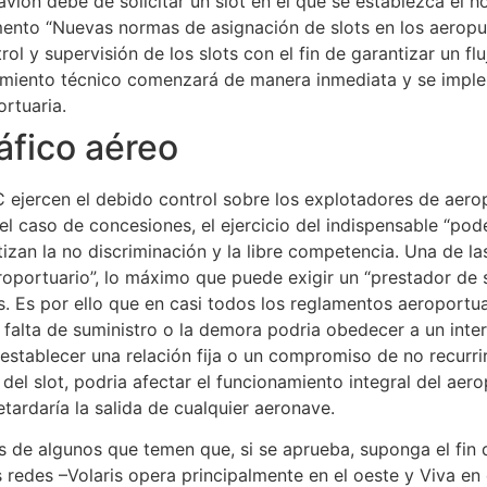
avión debe de solicitar un slot en el que se establezca el h
ento “Nuevas normas de asignación de slots en los aeropue
trol y supervisión de los slots con el fin de garantizar un f
iento técnico comenzará de manera inmediata y se implem
ortuaria.
ráfico aéreo
 ejercen el debido control sobre los explotadores de aerop
el caso de concesiones, el ejercicio del indispensable “pod
an la no discriminación y la libre competencia. Una de las
roportuario”, lo máximo que puede exigir un “prestador de 
s. Es por ello que en casi todos los reglamentos aeroportuar
alta de suministro o la demora podria obedecer a un interés
 establecer una relación fija o un compromiso de no recurrir
 del slot, podria afectar el funcionamiento integral del ae
tardaría la salida de cualquier aeronave.
 de algunos que temen que, si se aprueba, suponga el fin d
 redes –Volaris opera principalmente en el oeste y Viva en 