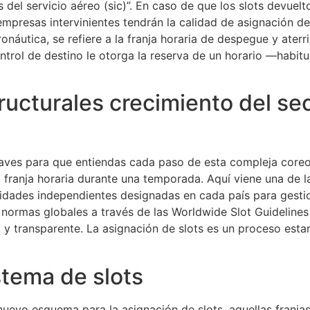
s del servicio aéreo (sic)”. En caso de que los slots devuel
las empresas intervinientes tendrán la calidad de asignación
náutica, se refiere a la franja horaria de despegue y aterr
control de destino le otorga la reserva de un horario ―hab
ructurales crecimiento del se
aves para que entiendas cada paso de esta compleja coreog
franja horaria durante una temporada. Aquí viene una de la
ntidades independientes designadas en cada país para gest
s normas globales a través de las Worldwide Slot Guideline
y transparente. La asignación de slots es un proceso estan
stema de slots
uevo esquema para la asignación de slots, aquellas franjas