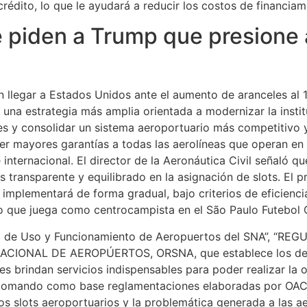
crédito, lo que le ayudará a reducir los costos de financi
e piden a Trump que presione
llegar a Estados Unidos ante el aumento de aranceles al
 una estrategia más amplia orientada a modernizar la instit
s y consolidar un sistema aeroportuario más competitivo y
er mayores garantías a todas las aerolíneas que operan en e
nternacional. El director de la Aeronáutica Civil señaló que
s transparente y equilibrado en la asignación de slots. E
mplementará de forma gradual, bajo criterios de eficiencia
 que juega como centrocampista en el São Paulo Futebol Cl
l de Uso y Funcionamiento de Aeropuertos del SNA”, “REGUF
ONAL DE AEROPÚERTOS, ORSNA, que establece los derech
s brindan servicios indispensables para poder realizar la o
 tomando como base reglamentaciones elaboradas por OACI.
s slots aeroportuarios y la problemática generada a las ae