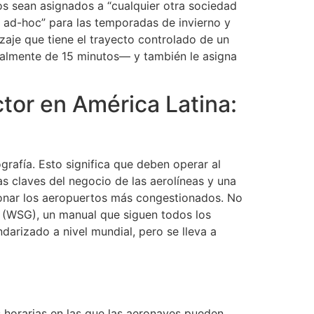
tos sean asignados a “cualquier otra sociedad
 de ad-hoc” para las temporadas de invierno y
izaje que tiene el trayecto controlado de un
itualmente de 15 minutos― y también le asigna
ctor en América Latina:
rafía. Esto significa que deben operar al
s claves del negocio de las aerolíneas y una
ionar los aeropuertos más congestionados. No
s (WSG), un manual que siguen todos los
darizado a nivel mundial, pero se lleva a
 horarias en las que las aeronaves pueden