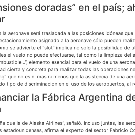
ensiones doradas” en el país; a
ar
 la aeronave será trasladada a las posiciones idóneas que 
estacionamiento asignado a la aeronave sólo pueden realiz
o se advierte el “slot” implica no solo la posibilidad de ut
les el vuelo no puede efectuarse, tal como la limpieza del a
mbustible…”, elemento esencial para el vuelo de una aeron
dad cierta y concreta para realizar todas las operaciones ne
ing” que no es ni mas ni menos que la asistencia de una ae
do tipo de discriminación en el uso de los aeropuertos, al re
nanciar la Fábrica Argentina d
a
 que la de Alaska Airlines”, señaló. Incluso juntas, las aer
stadounidenses, afirma el experto del sector Fabricio C