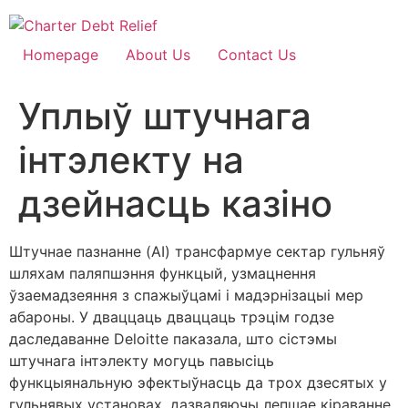
Skip
to
content
Homepage
About Us
Contact Us
Уплыў штучнага
інтэлекту на
дзейнасць казіно
Штучнае пазнанне (AI) трансфармуе сектар гульняў
шляхам паляпшэння функцый, узмацнення
ўзаемадзеяння з спажыўцамі і мадэрнізацыі мер
абароны. У дваццаць дваццаць трэцім годзе
даследаванне Deloitte паказала, што сістэмы
штучнага інтэлекту могуць павысіць
функцыянальную эфектыўнасць да трох дзесятых у
гульнявых установах, дазваляючы лепшае кіраванне