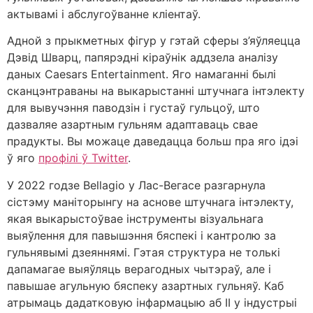
актывамі і абслугоўванне кліентаў.
Адной з прыкметных фігур у гэтай сферы з’яўляецца
Дэвід Шварц, папярэдні кіраўнік аддзела аналізу
даных Caesars Entertainment. Яго намаганні былі
сканцэнтраваны на выкарыстанні штучнага інтэлекту
для вывучэння паводзін і густаў гульцоў, што
дазваляе азартным гульням адаптаваць свае
прадукты. Вы можаце даведацца больш пра яго ідэі
ў яго
профілі ў Twitter
.
У 2022 годзе Bellagio у Лас-Вегасе разгарнула
сістэму маніторынгу на аснове штучнага інтэлекту,
якая выкарыстоўвае інструменты візуальнага
выяўлення для павышэння бяспекі і кантролю за
гульнявымі дзеяннямі. Гэтая структура не толькі
дапамагае выяўляць верагодных чытэраў, але і
павышае агульную бяспеку азартных гульняў. Каб
атрымаць дадатковую інфармацыю аб ІІ у індустрыі