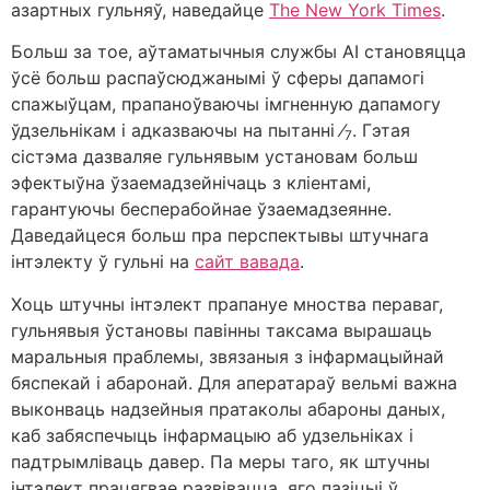
азартных гульняў, наведайце
The New York Times
.
Больш за тое, аўтаматычныя службы AI становяцца
ўсё больш распаўсюджанымі ў сферы дапамогі
спажыўцам, прапаноўваючы імгненную дапамогу
ўдзельнікам і адказваючы на пытанні ⁄
. Гэтая
7
сістэма дазваляе гульнявым установам больш
эфектыўна ўзаемадзейнічаць з кліентамі,
гарантуючы бесперабойнае ўзаемадзеянне.
Даведайцеся больш пра перспектывы штучнага
інтэлекту ў гульні на
сайт вавада
.
Хоць штучны інтэлект прапануе мноства пераваг,
гульнявыя ўстановы павінны таксама вырашаць
маральныя праблемы, звязаныя з інфармацыйнай
бяспекай і абаронай. Для аператараў вельмі важна
выконваць надзейныя пратаколы абароны даных,
каб забяспечыць інфармацыю аб удзельніках і
падтрымліваць давер. Па меры таго, як штучны
інтэлект працягвае развівацца, яго пазіцыі ў