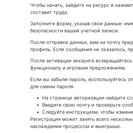
Чтобы начать, зайдите на ресурс и нажмит
составит труда.
Заполните форму, указав свои данные: им
безопасности вашей учетной записи.
После отправки данных, вам на почту при
профиль. Если сообщения не оказалось, п
После активации аккаунта возвращайтесь н
функционалу и игровым предложениям.
Если вы забыли пароль, воспользуйтесь о
для смены пароля.
На странице авторизации найдите сс
Введите свою почту и проверьте соо
Следуйте инструкциям, чтобы измени
Регистрация может занять всего нескольк
наслаждении процессом и выигрыше.