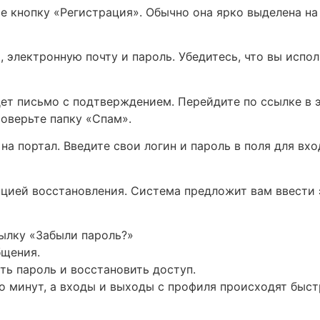
е кнопку «Регистрация». Обычно она ярко выделена на 
я, электронную почту и пароль. Убедитесь, что вы исп
дет письмо с подтверждением. Перейдите по ссылке в
роверьте папку «Спам».
а портал. Введите свои логин и пароль в поля для вхо
пцией восстановления. Система предложит вам ввести
ылку «Забыли пароль?»
бщения.
ть пароль и восстановить доступ.
о минут, а входы и выходы с профиля происходят быст