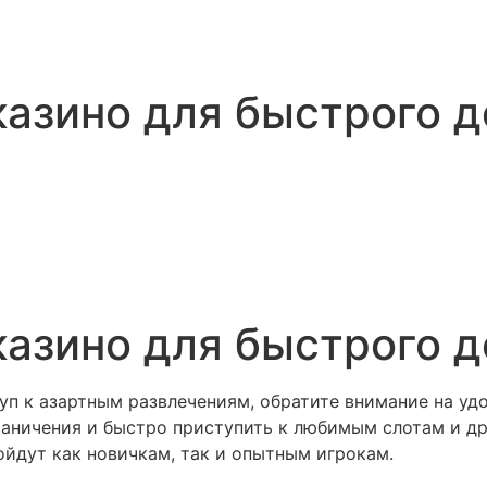
казино для быстрого д
казино для быстрого д
уп к азартным развлечениям, обратите внимание на уд
аничения и быстро приступить к любимым слотам и д
йдут как новичкам, так и опытным игрокам.