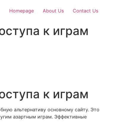
Homepage
About Us
Contact Us
оступа к играм
оступа к играм
обную альтернативу основному сайту. Это
ругим азартным играм. Эффективные