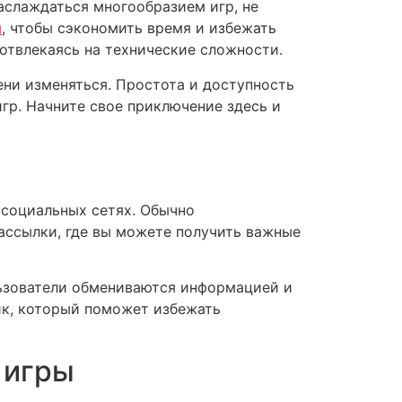
аслаждаться многообразием игр, не
я
, чтобы сэкономить время и избежать
отвлекаясь на технические сложности.
ени изменяться. Простота и доступность
гр. Начните свое приключение здесь и
 социальных сетях. Обычно
ассылки, где вы можете получить важные
ьзователи обмениваются информацией и
ик, который поможет избежать
 игры