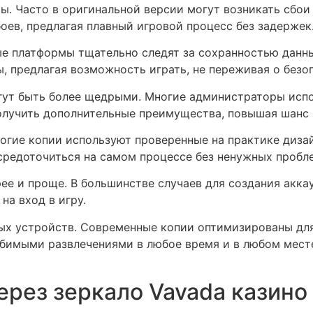
ы. Часто в оригинальной версии могут возникать сбои 
боев, предлагая плавный игровой процесс без задержек
ые платформы тщательно следят за сохранностью данны
ы, предлагая возможность играть, не переживая о безо
гут быть более щедрыми. Многие администраторы испо
получить дополнительные преимущества, повышая шанс
ногие копии используют проверенные на практике диза
осредоточиться на самом процессе без ненужных пробл
рее и проще. В большинстве случаев для создания акк
на вход в игру.
ых устройств. Современные копии оптимизированы для
юбимыми развлечениями в любое время и в любом месте
ерез зеркало Vavada казино